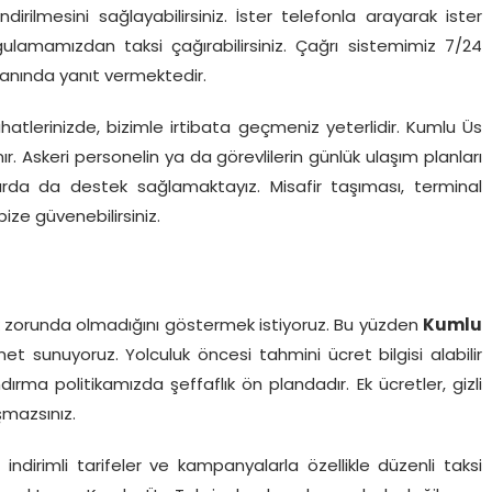
ilmesini sağlayabilirsiniz. İster telefonla arayarak ister
gulamamızdan taksi çağırabilirsiniz. Çağrı sistemimiz 7/24
 anında yanıt vermektedir.
ahatlerinizde, bizimle irtibata geçmeniz yeterlidir. Kumlu Üs
ınır. Askeri personelin ya da görevlilerin günlük ulaşım planları
rda da destek sağlamaktayız. Misafir taşıması, terminal
 bize güvenebilirsiniz.
mak zorunda olmadığını göstermek istiyoruz. Bu yüzden
Kumlu
t sunuyoruz. Yolculuk öncesi tahmini ücret bilgisi alabilir
dırma politikamızda şeffaflık ön plandadır. Ek ücretler, gizli
şmazsınız.
indirimli tarifeler ve kampanyalarla özellikle düzenli taksi