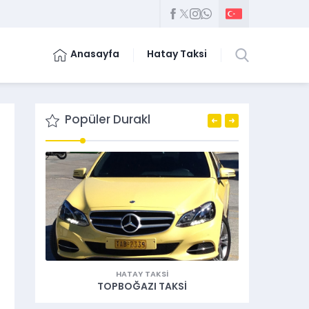
Anasayfa
Hatay Taksi
Popüler Durakl
HATAY TAKSI
TOPBOĞAZI TAKSI
KU