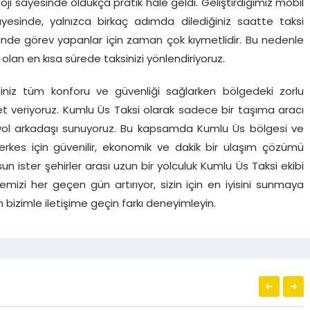
loji sayesinde oldukça pratik hale geldi. Geliştirdiğimiz mobil
esinde, yalnızca birkaç adımda dilediğiniz saatte taksi
esinde görev yapanlar için zaman çok kıymetlidir. Bu nedenle
 olan en kısa sürede taksinizi yönlendiriyoruz.
ğiniz tüm konforu ve güvenliği sağlarken bölgedeki zorlu
et veriyoruz. Kumlu Üs Taksi olarak sadece bir taşıma aracı
 yol arkadaşı sunuyoruz. Bu kapsamda Kumlu Üs bölgesi ve
kes için güvenilir, ekonomik ve dakik bir ulaşım çözümü
sun ister şehirler arası uzun bir yolculuk Kumlu Üs Taksi ekibi
mizi her geçen gün artırıyor, sizin için en iyisini sunmaya
n bizimle iletişime geçin farkı deneyimleyin.