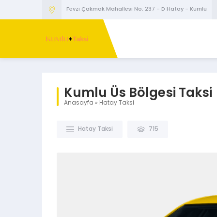
Fevzi Çakmak Mahallesi No: 237 - D Hatay - Kumlu
Kumlu Üs Bölgesi Taksi
Anasayfa
»
Hatay Taksi
Hatay Taksi
715