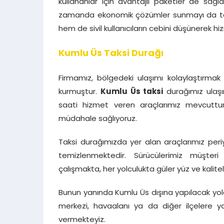
kullananlar için avantajlı paketler de sağl
zamanda ekonomik çözümler sunmayı da teme
hem de sivil kullanıcıların cebini düşünerek hi
Kumlu Üs Taksi Durağı
Firmamız, bölgedeki ulaşımı kolaylaştırmak
kurmuştur.
Kumlu Üs taksi
durağımız ulaşı
saati hizmet veren araçlarımız mevcuttu
müdahale sağlıyoruz.
Taksi durağımızda yer alan araçlarımız per
temizlenmektedir. Sürücülerimiz müşter
çalışmakta, her yolculukta güler yüz ve kalite
Bunun yanında Kumlu Üs dışına yapılacak yolc
merkezi, havaalanı ya da diğer ilçelere y
vermekteyiz.