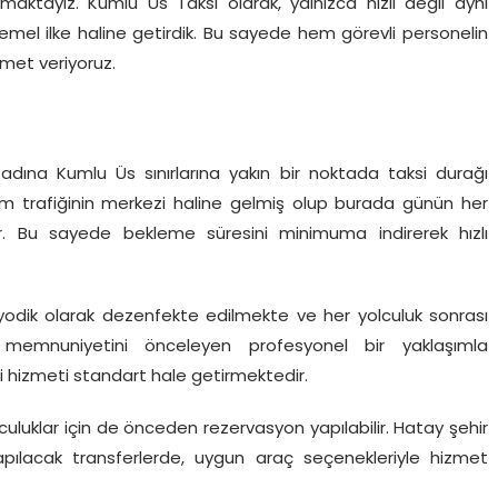
amaktayız. Kumlu Üs Taksi olarak, yalnızca hızlı değil aynı
l ilke haline getirdik. Bu sayede hem görevli personelin
zmet veriyoruz.
 adına Kumlu Üs sınırlarına yakın bir noktada taksi durağı
m trafiğinin merkezi haline gelmiş olup burada günün her
r. Bu sayede bekleme süresini minimuma indirerek hızlı
iyodik olarak dezenfekte edilmekte ve her yolculuk sonrası
i memnuniyetini önceleyen profesyonel bir yaklaşımla
li hizmeti standart hale getirmektedir.
uluklar için de önceden rezervasyon yapılabilir. Hatay şehir
apılacak transferlerde, uygun araç seçenekleriyle hizmet